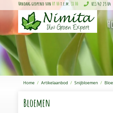
Ga
Vandaag geopend van
09:00
t.e.m.
18:00
011/42 23 04
naar
content
H
Home
Artikelaanbod
Snijbloemen
Blo
Bloemen