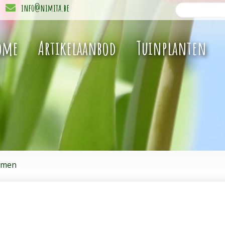
info@nimita.be
ome
Artikelaanbod
Tuinplanten
emen