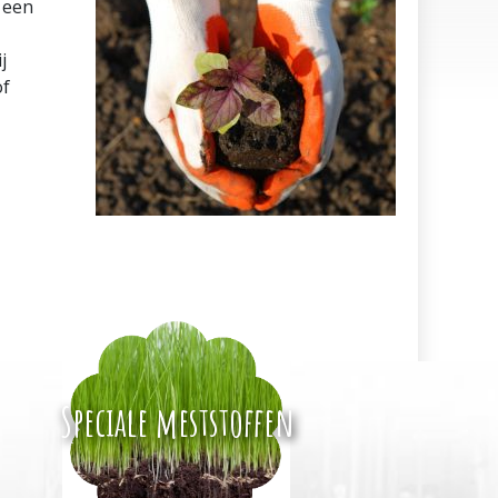
 een
j
of
Speciale meststoffen