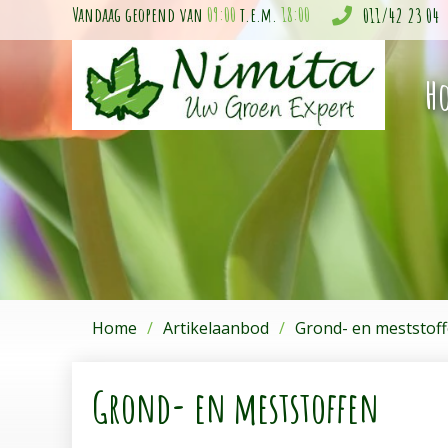
Ga
Vandaag geopend van
09:00
t.e.m.
18:00
011/42 23 04
naar
content
H
Home
Artikelaanbod
Grond- en meststof
Grond- en meststoffen