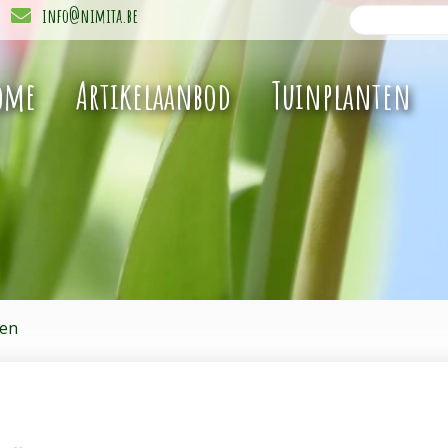
info@nimita.be
ome
Artikelaanbod
Tuinplanten
fen